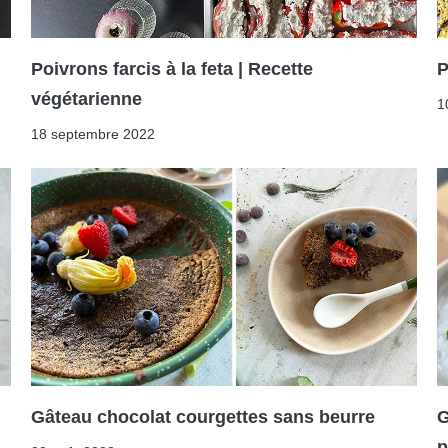
Poivrons farcis à la feta | Recette
P
végétarienne
1
18 septembre 2022
Gâteau chocolat courgettes sans beurre
G
p