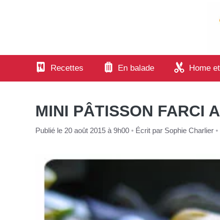
Aller
au
contenu
Recettes
En balade
Home et
MINI PÂTISSON FARCI 
Publié le 20 août 2015 à 9h00
•
Écrit par
Sophie Charlier
•