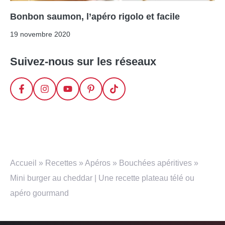
Bonbon saumon, l’apéro rigolo et facile
19 novembre 2020
Suivez-nous sur les réseaux
Accueil
»
Recettes
»
Apéros
»
Bouchées apéritives
»
Mini burger au cheddar | Une recette plateau télé ou
apéro gourmand