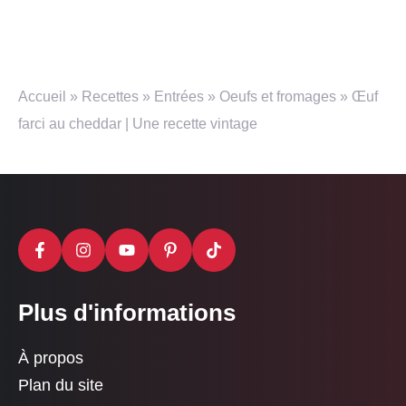
Accueil
»
Recettes
»
Entrées
»
Oeufs et fromages
»
Œuf
farci au cheddar | Une recette vintage
Plus d'informations
À propos
Plan du site