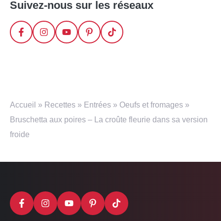
Suivez-nous sur les réseaux
Accueil
»
Recettes
»
Entrées
»
Oeufs et fromages
»
Bruschetta aux poires – La croûte fleurie dans sa version
froide