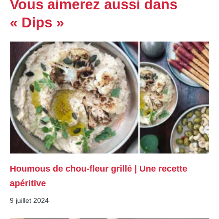
Vous aimerez aussi dans
« Dips »
Houmous de chou-fleur grillé | Une recette
apéritive
9 juillet 2024