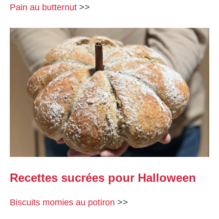
Pain au butternut
>>
Recettes sucrées pour Halloween
Biscuits momies au potiron
>>