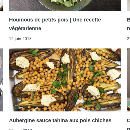
Houmous de petits pois | Une recette
B
végétarienne
r
12 juin 2018
2
Aubergine sauce tahina aux pois chiches
C
r