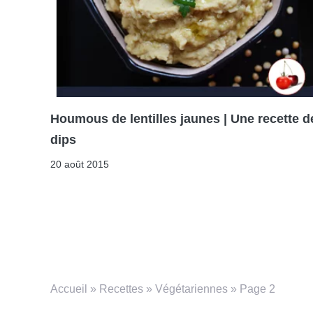
Houmous de lentilles jaunes | Une recette d
dips
20 août 2015
Accueil
»
Recettes
»
Végétariennes
»
Page 2