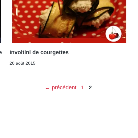
e
Involtini de courgettes
20 août 2015
Page
Page
←
précédent
1
2