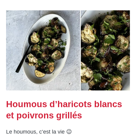
Houmous d’haricots blancs
et poivrons grillés
Le houmous, c’est la vie 😉