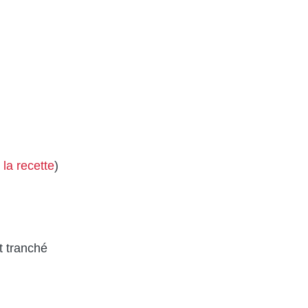
e la recette
)
t tranché