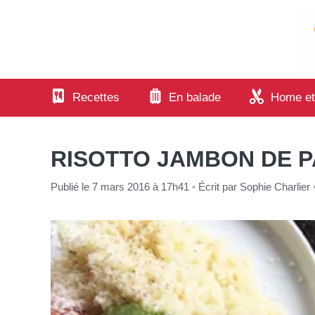
Aller
au
contenu
Recettes
En balade
Home et
RISOTTO JAMBON DE P
Publié le 7 mars 2016 à 17h41
•
Écrit par
Sophie Charlier