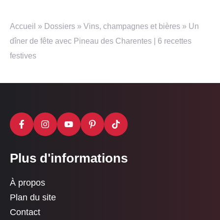
Accueil
»
Dossiers
»
Vins, champagnes et bières
»
Un
dîner de fête avec Pineau des Charentes | 6 recettes
festives
Plus d'informations
À propos
Plan du site
Contact