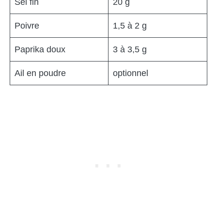
Sel fin
20 g
Poivre
1,5 à 2 g
Paprika doux
3 à 3,5 g
Ail en poudre
optionnel