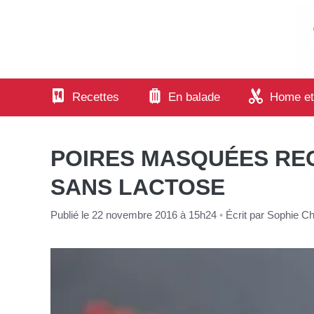
Aller
au
contenu
Recettes
En balade
Home et
POIRES MASQUÉES RE
SANS LACTOSE
Publié le 22 novembre 2016 à 15h24
•
Écrit par
Sophie Cha