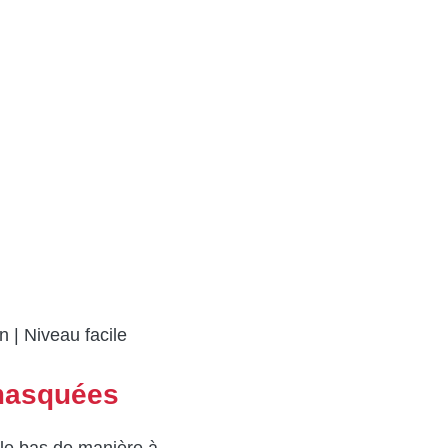
n | Niveau facile
 masquées
 le bas de manière à