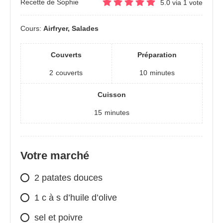
Recette de Sophie
5.0
via
1
vote
Cours:
Airfryer, Salades
Couverts
Préparation
2
couverts
10
minutes
Cuisson
15
minutes
Votre marché
2 patates douces
1 c à s d’huile d’olive
sel et poivre