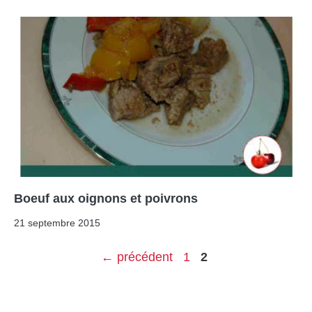
Boeuf aux oignons et poivrons
21 septembre 2015
Page
Page
←
précédent
1
2