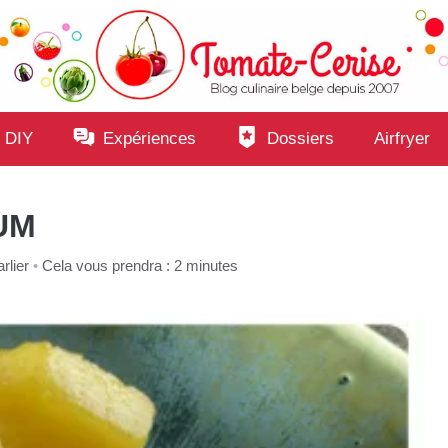
 DIY
Expériences
Dossiers
Airfryer
UM
rlier
•
Cela vous prendra : 2 minutes