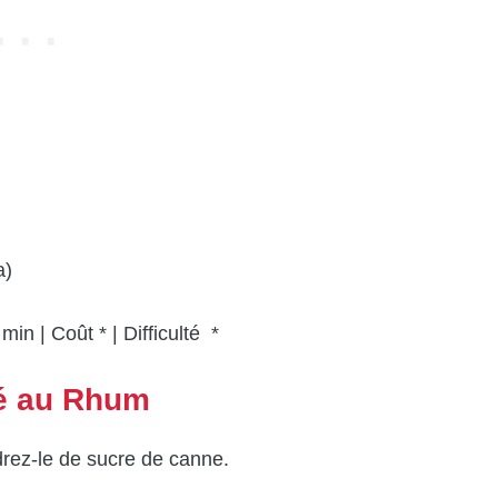
a)
in | Coût * | Difficulté *
lé au Rhum
rez-le de sucre de canne.