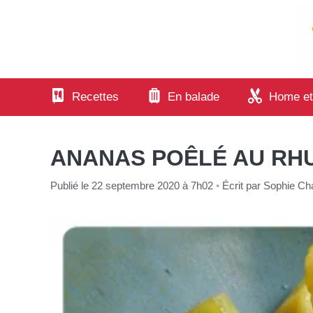
Aller
au
contenu
Recettes
En balade
Home et
ANANAS POÊLÉ AU RH
Publié le 22 septembre 2020 à 7h02
•
Écrit par
Sophie Cha