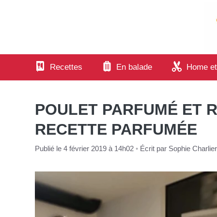
Aller
au
contenu
Recettes
En balade
Home et
POULET PARFUMÉ ET RI
RECETTE PARFUMÉE
Publié le 4 février 2019 à 14h02
•
Écrit par
Sophie Charlier