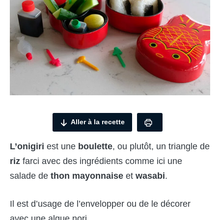
Aller à la recette
L’onigiri
est une
boulette
, ou plutôt, un triangle de
riz
farci avec des ingrédients comme ici une
salade de
thon
mayonnaise
et
wasabi
.
Il est d’usage de l’envelopper ou de le décorer
avec une algue nori.