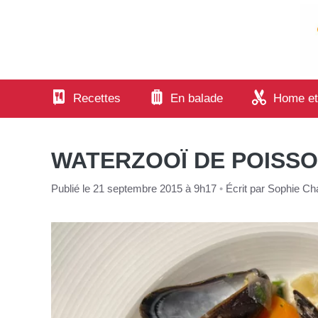
Aller
au
contenu
Recettes
En balade
Home et
WATERZOOÏ DE POISS
Publié le 21 septembre 2015 à 9h17
•
Écrit par
Sophie Cha