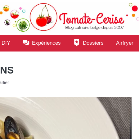
 DIY
Expériences
Dossiers
Airfryer
ONS
rlier