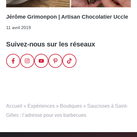
Jérôme Grimonpon | Artisan Chocolatier Uccle
11 avril 2019
Suivez-nous sur les réseaux
Accueil
»
Expériences
»
Boutiques
»
Saucisses à Saint-
Gilles : l’adresse pour vos barbecues