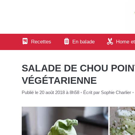
Aller
au
contenu
Recettes
En balade
Home et
SALADE DE CHOU POIN
VÉGÉTARIENNE
Publié le 20 août 2018 à 8h58
•
Écrit par
Sophie Charlier
•