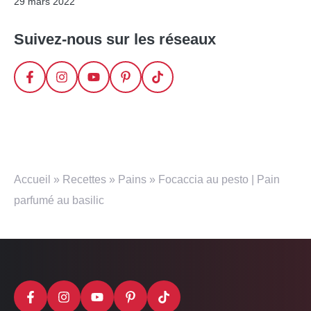
29 mars 2022
Suivez-nous sur les réseaux
Accueil
»
Recettes
»
Pains
»
Focaccia au pesto | Pain
parfumé au basilic