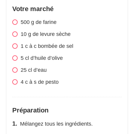
Votre marché
500
g
de farine
10
g
de levure sèche
1
c
à c bombée de sel
5
cl
d’huile d’olive
25
cl
d’eau
4
c
à s de pesto
Préparation
Mélangez tous les ingrédients.