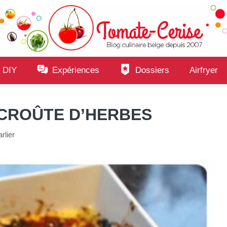
 DIY
Expériences
Dossiers
Airfryer
 CROÛTE D’HERBES
rlier