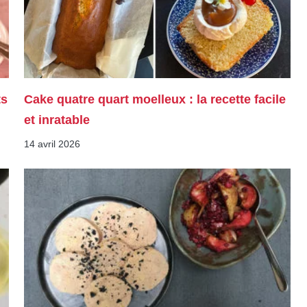
ts
Cake quatre quart moelleux : la recette facile
et inratable
14 avril 2026