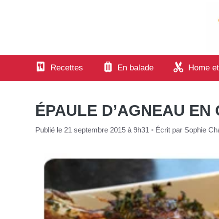
Aller
au
contenu
Recettes
En balade
Home et
ÉPAULE D’AGNEAU EN
Publié le 21 septembre 2015 à 9h31
•
Écrit par
Sophie Cha