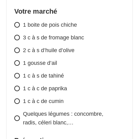
Votre marché
1 boite de pois chiche
3 c à s de fromage blanc
2 c à s d’huile d’olive
1 gousse d’ail
1 c à s de tahiné
1 c à c de paprika
1 c à c de cumin
Quelques légumes : concombre,
radis, céleri blanc,…