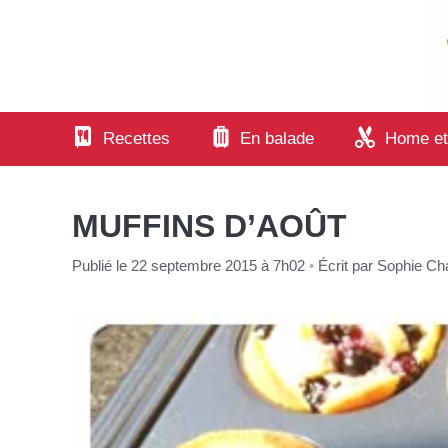
Aller
au
contenu
Recettes
En balade
Home et
MUFFINS D’AOÛT
Publié le 22 septembre 2015 à 7h02
•
Écrit par
Sophie Cha