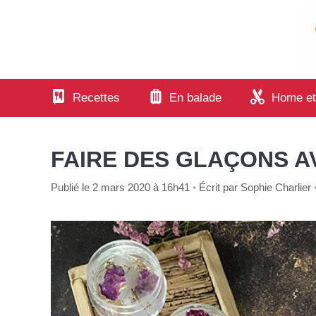
Aller
au
contenu
Recettes
En balade
Home et
FAIRE DES GLAÇONS AV
Publié le 2 mars 2020 à 16h41
•
Écrit par
Sophie Charlier