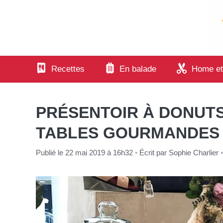
Aller
au
contenu
Recettes
En balade
Home et
PRÉSENTOIR À DONUTS 
TABLES GOURMANDES
Publié le 22 mai 2019 à 16h32
•
Écrit par
Sophie Charlier