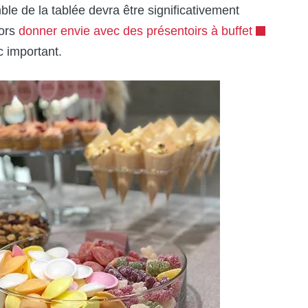
le de la tablée devra être significativement
lors
donner envie avec des présentoirs à buffet
c important.