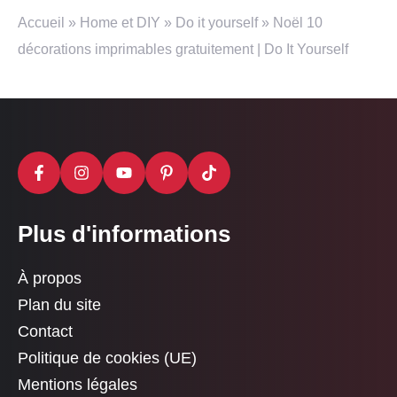
Accueil
»
Home et DIY
»
Do it yourself
»
Noël 10
décorations imprimables gratuitement | Do It Yourself
Plus d'informations
À propos
Plan du site
Contact
Politique de cookies (UE)
Mentions légales