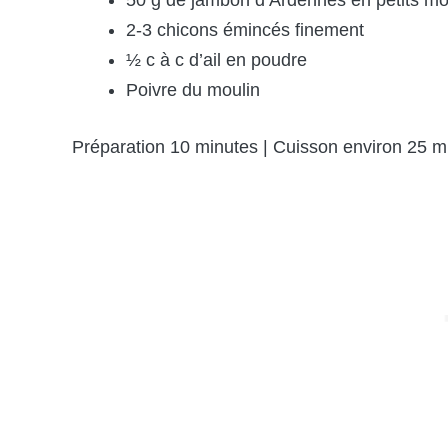
50 g de jambon d’Ardennes en petits m
2-3 chicons émincés finement
½ c à c d’ail en poudre
Poivre du moulin
Préparation 10 minutes | Cuisson environ 25 m