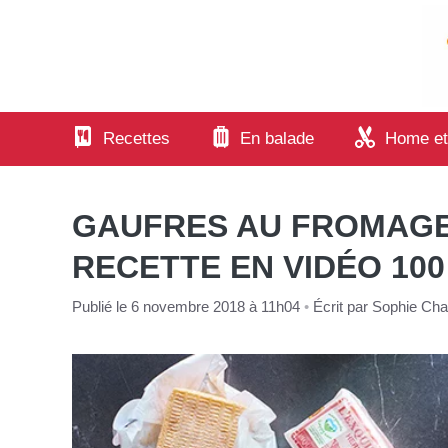
Aller
au
contenu
Recettes
En balade
Home et
GAUFRES AU FROMAGE 
RECETTE EN VIDÉO 10
Publié le 6 novembre 2018 à 11h04
•
Écrit par
Sophie Char