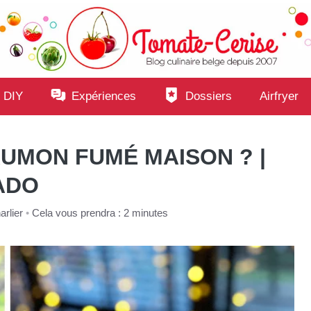
 DIY
Expériences
Dossiers
Airfryer
UMON FUMÉ MAISON ? |
ADO
rlier
•
Cela vous prendra : 2 minutes