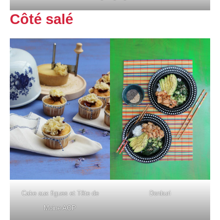
Côté salé
Cake aux figues et Tête de
Donburi
Moine AOP