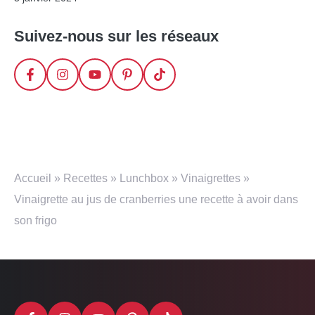
Suivez-nous sur les réseaux
Accueil
»
Recettes
»
Lunchbox
»
Vinaigrettes
»
Vinaigrette au jus de cranberries une recette à avoir dans
son frigo