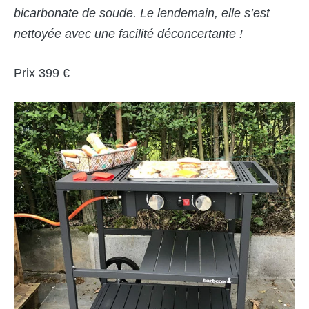
bicarbonate de soude. Le lendemain, elle s
’
est
nettoy
é
e avec une facilité
dé
concertante
!
Prix 399 €