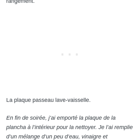
rangement.
La plaque passeau lave-vaisselle.
En fin de soir
ée, j’
ai emport
é la plaque de la
plancha à
l’inté
rieur pour la nettoyer. Je l
’
ai remplie
d
’un mé
lange d
’
un peu d
’
eau, vinaigre et