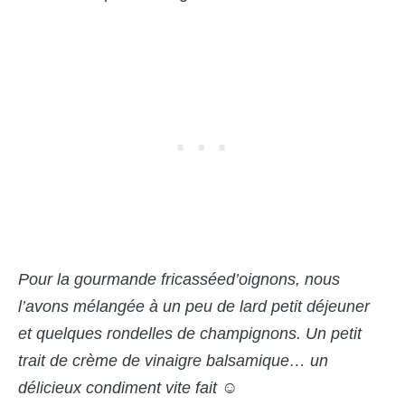
Pour la gourmande fricass
é
e
d’
oignons, nous
l
’
avons m
élangé
e à un peu de lard petit d
é
jeuner
et quelques rondelles de champignons. Un petit
trait de crème de vinaigre balsamique
… un
dé
licieux condiment vite fait
☺