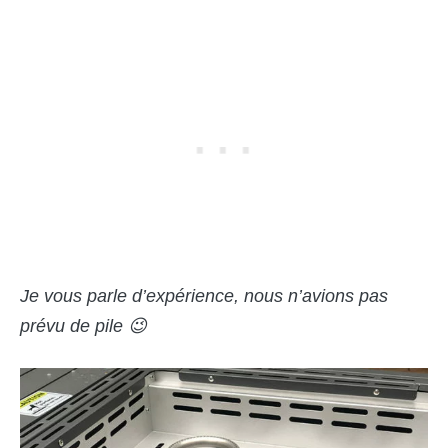
Je vous parle d
’expérience
, nous n
’
avions pas
pr
é
vu de pile
😉