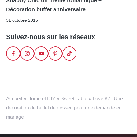
Shabby Chic un thème romantique –
Décoration buffet anniversaire
31 octobre 2015
Suivez-nous sur les réseaux
Accueil
»
Home et DIY
»
Sweet Table
»
Love #2 | Une
décoration de buffet de dessert pour une demande en
mariage