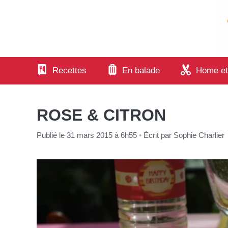
Aller
au
contenu
Recettes
En balade
Home et
ROSE & CITRON
Publié le 31 mars 2015 à 6h55
•
Écrit par
Sophie Charlier