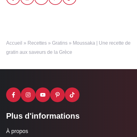
Accueil
»
Recettes
»
Gratins
»
Moussaka | Une recette de
gratin aux saveurs de la Grèce
Plus d'informations
À propos