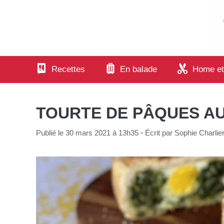
Aller
au
contenu
Recettes
En balade
Home et
TOURTE DE PÂQUES AU
Publié le 30 mars 2021 à 13h35
•
Écrit par
Sophie Charlie