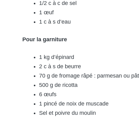
1/2 c à c de sel
1 œuf
1 c à s d’eau
Pour la garniture
1 kg d’épinard
2 c à s de beurre
70 g de fromage râpé : parmesan ou pâ
500 g de ricotta
6 œufs
1 pincé de noix de muscade
Sel et poivre du moulin