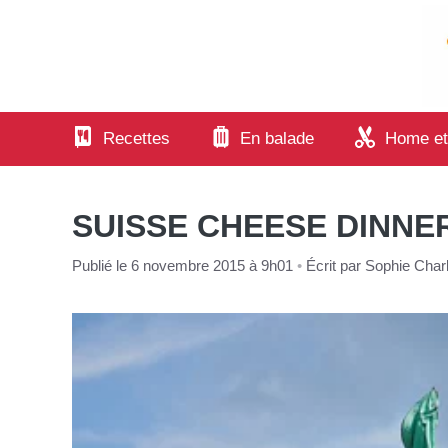
Aller
au
contenu
Recettes
En balade
Home et
SUISSE CHEESE DINNER
Publié le 6 novembre 2015 à 9h01
•
Écrit par
Sophie Charl