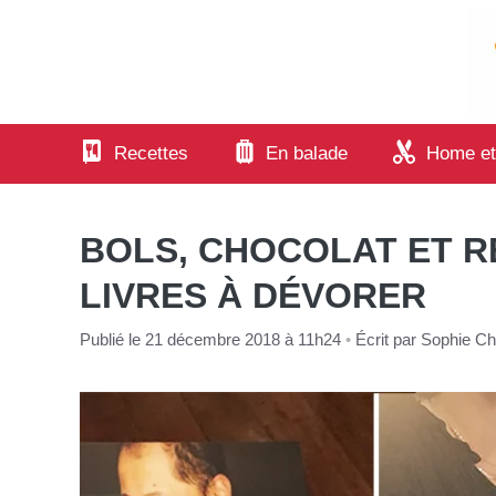
Aller
au
contenu
Recettes
En balade
Home et
BOLS, CHOCOLAT ET RE
LIVRES À DÉVORER
Publié le 21 décembre 2018 à 11h24
•
Écrit par
Sophie Cha