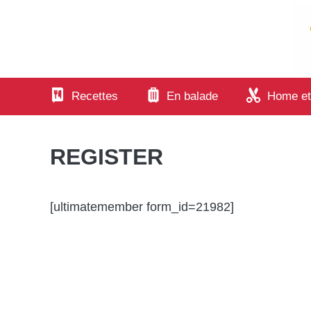
Aller
au
contenu
Recettes
En balade
Home et
REGISTER
[ultimatemember form_id=21982]