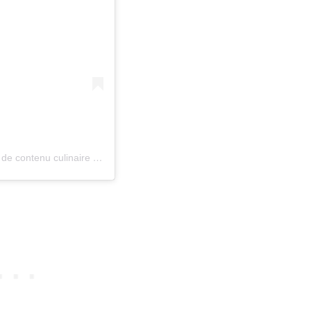
Une publication partagée par Sophie Charlier • Créatrice de contenu culinaire (@tomatecerise_be)